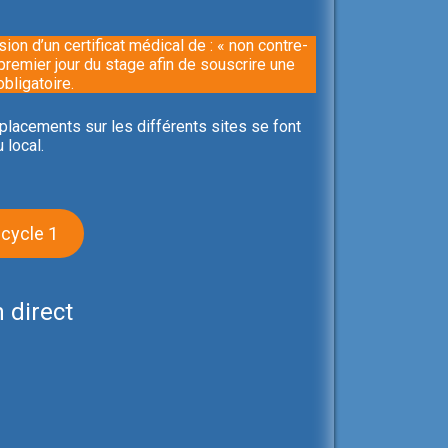
on d’un certificat médical de : « non contre-
 premier jour du stage afin de souscrire une
bligatoire.
 déplacements sur les différents sites se font
 local.
 cycle 1
n direct