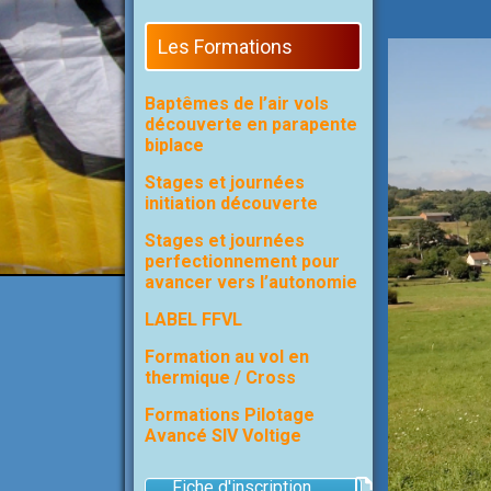
Les Formations
Baptêmes de l’air vols
découverte en parapente
biplace
Stages et journées
initiation découverte
Stages et journées
perfectionnement pour
avancer vers l’autonomie
LABEL FFVL
Formation au vol en
thermique / Cross
Formations Pilotage
Avancé SIV Voltige
Fiche d'inscription