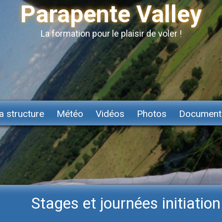
Parapente Valley
La formation pour le plaisir de voler !
a structure
Météo
Vidéos
Photos
Document
Stages et journées initiatio