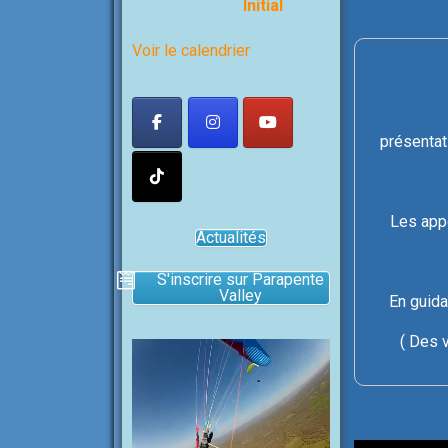
Initial
Voir le calendrier
présentat
Les appo
Actualités
S'inscrire sur Parapente
Valley
En guida
( Des v