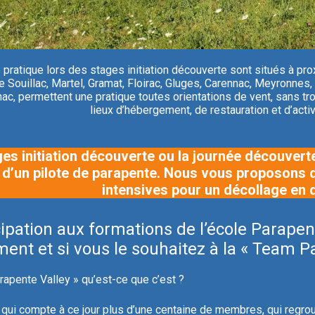
 pratique lors des stages initiation découverte sont situés à prox
e Souillac, Martel, Gramat, Floirac, Gluges, Carennac, Meyronnes
nac, permettent une pratique toutes orientations de vent, sans t
lieux d’hébergement, de restauration et d’acti
es initiation découverte ou la journée découvert
 d’un pilote de parapente. Nous vous proposons 
intensives pour un décollage en 
cipation aux formations de l’école Parape
ment et si vous le souhaitez à la « Team P
apente Valley » qu’est-ce que c’est ?
, qui compte à ce jour plus d’une centaine de membres, qui regro