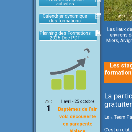
activités
Calendrier dynamique
des formations
Les lieux de
Planning des Formations
environs d
2026 Doc PDF
Miers, Alvig
Les stag
formation
La parti
1 avril
-
25 octobre
AVR
gratuite
1
Baptêmes de l’air
vols découverte
La « Team Par
en parapente
C’est un club
biplace