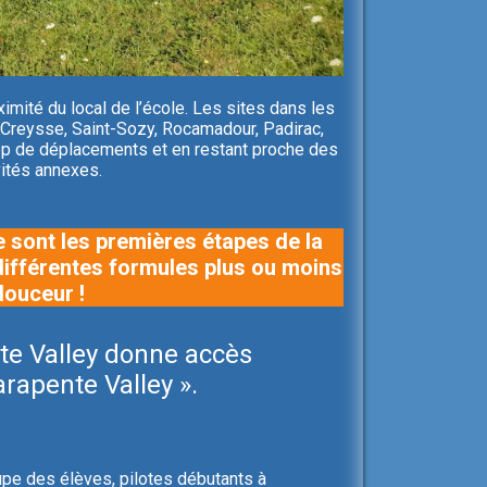
imité du local de l’école. Les sites dans les
, Creysse, Saint-Sozy, Rocamadour, Padirac,
rop de déplacements et en restant proche des
vités annexes.
e sont les premières étapes de la
différentes formules plus ou moins
douceur !
nte Valley donne accès
arapente Valley ».
upe des élèves, pilotes débutants à