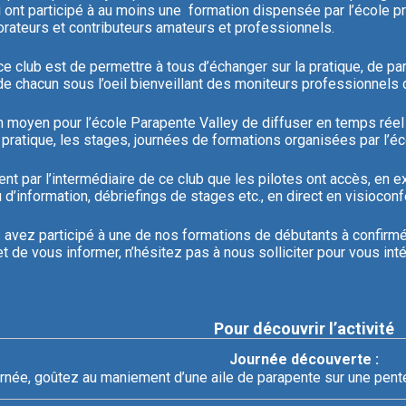
 ont participé à au moins une formation dispensée par l’école p
orateurs et contributeurs amateurs et professionnels.
 ce club est de permettre à tous d’échanger sur la pratique, de p
e chacun sous l’oeil bienveillant des moniteurs professionnels d
n moyen pour l’école Parapente Valley de diffuser en temps réel 
 pratique, les stages, journées de formations organisées par l’éc
nt par l’intermédiaire de ce club que les pilotes ont accès, en 
 d’information, débriefings de stages etc., en direct en visiocon
s avez participé à une de nos formations de débutants à confirm
t de vous informer, n’hésitez pas à nous solliciter pour vous int
Pour découvrir l’activité
Journée découverte :
rnée, goûtez au maniement d’une aile de parapente sur une pente é