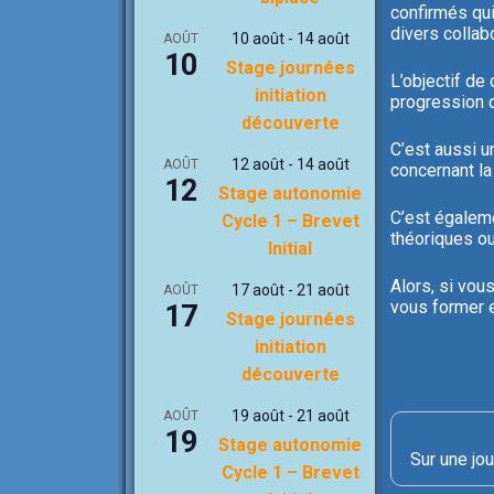
confirmés qui
divers collab
10 août
-
14 août
AOÛT
10
Stage journées
L’objectif de
initiation
progression d
découverte
C’est aussi u
12 août
-
14 août
AOÛT
concernant la
12
Stage autonomie
C’est égaleme
Cycle 1 – Brevet
théoriques ou
Initial
Alors, si vou
17 août
-
21 août
AOÛT
vous former e
17
Stage journées
initiation
découverte
19 août
-
21 août
AOÛT
19
Stage autonomie
Sur une jou
Cycle 1 – Brevet