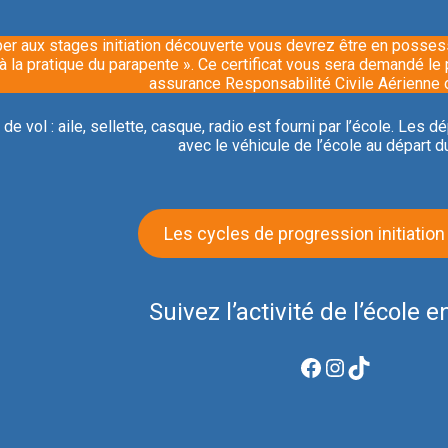
per aux stages initiation découverte vous devrez être en possessi
 à la pratique du parapente ». Ce certificat vous sera demandé le
assurance Responsabilité Civile Aérienne o
 de vol : aile, sellette, casque, radio est fourni par l’école. Les
avec le véhicule de l’école au départ du
Les cycles de progression initiation
Suivez l’activité de l’école e
Facebook
Instagram
TikTok