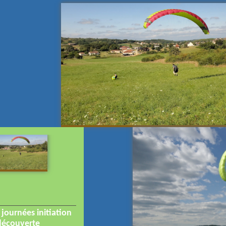
 journées initiation
découverte