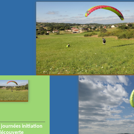
 journées initiation
découverte