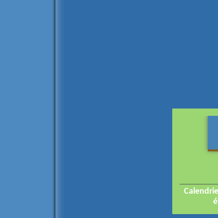
Calendri
é