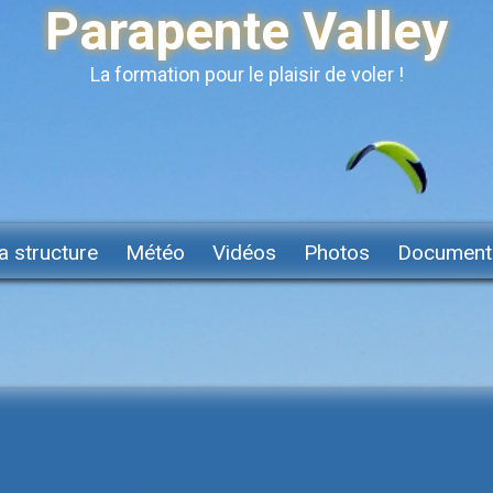
Parapente Valley
La formation pour le plaisir de voler !
a structure
Météo
Vidéos
Photos
Document
F
ORMATION