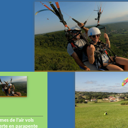
es de l’air vols
rte en parapente