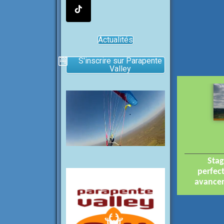
Actualités
S'inscrire sur Parapente
Valley
Stag
perfec
avancer