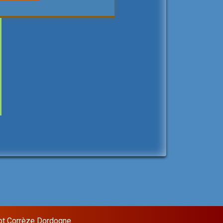
ot Corrèze Dordogne
Sixteen Theme by
InkHive