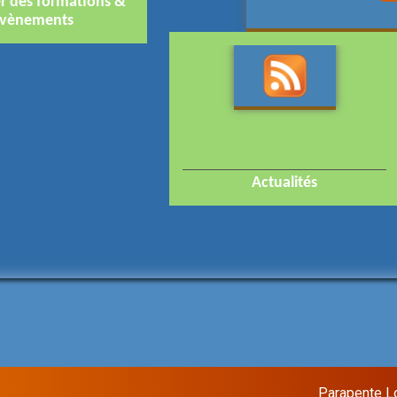
er des formations &
vènements
Actualités
Parapente L