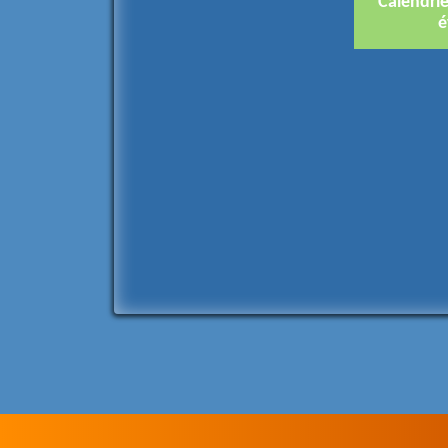
Calendri
é