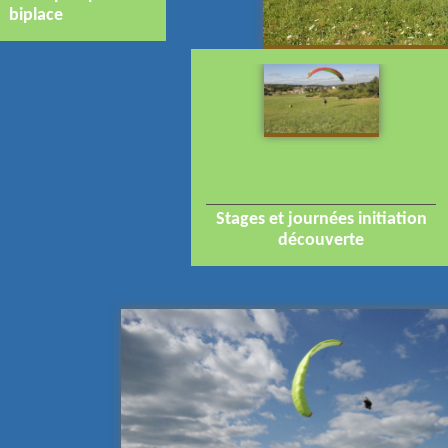
biplace
Stages et journées initiation
découverte