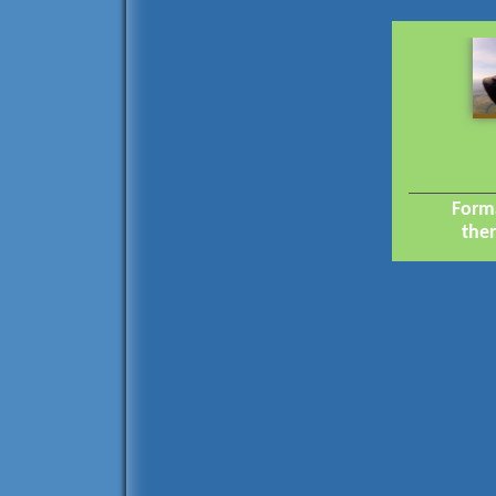
Forma
the