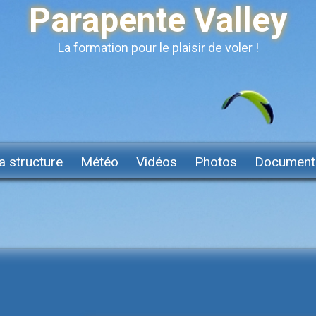
Parapente Valley
La formation pour le plaisir de voler !
a structure
Météo
Vidéos
Photos
Document
P
ARAPENTE LOT