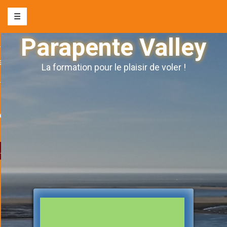
☰
Parapente Valley
nte biplace
e
La formation pour le plaisir de voler !
s l’autonomie
ge
& évènements