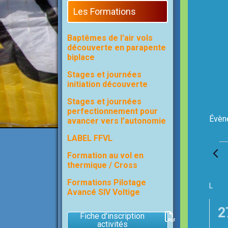
Les Formations
Baptêmes de l’air vols
découverte en parapente
biplace
Stages et journées
initiation découverte
Stages et journées
perfectionnement pour
Évèn
avancer vers l’autonomie
LABEL FFVL
Évèn
Formation au vol en
thermique / Cross
Formations Pilotage
C
L
LUND
Avancé SIV Voltige
a
l
0
2
e
Fiche d'inscription
activités
n