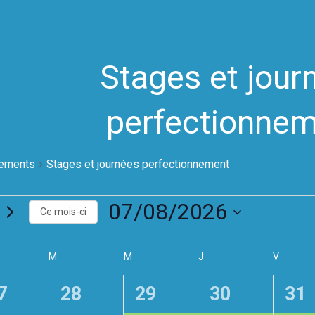
Stages et jour
perfectionne
ements
Stages et journées perfectionnement
ements
07/08/2026
Ce mois-ci
S
é
I
M
MARDI
M
MERCREDI
J
JEUDI
V
VENDRE
l
e
c
0
1
1
1
7
28
29
30
31
t
i