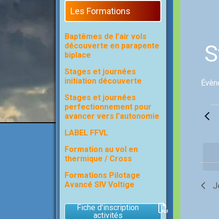
Les Formations
Baptêmes de l’air vols
S
découverte en parapente
biplace
Stages et journées
initiation découverte
Évèn
Stages et journées
perfectionnement pour
Évèn
avancer vers l’autonomie
for
5
LABEL FFVL
octo
2024
Formation au vol en
thermique / Cross
Formations Pilotage
Avancé SIV Voltige
J
Fiche d'inscription
activités