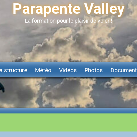
Parapente Valley
La formation pour le plaisir de voler !
a structure
Météo
Vidéos
Photos
Document