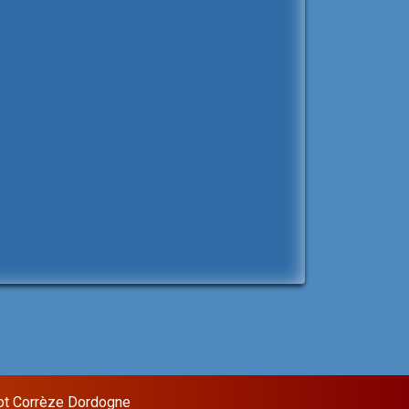
ot Corrèze Dordogne
Sixteen Theme by
InkHive