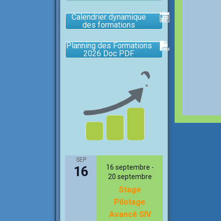
Calendrier dynamique
des formations
Planning des Formations
2026 Doc PDF
SEP
16 septembre
-
16
20 septembre
Stage
Pilotage
Avancé SIV