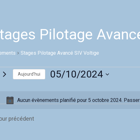
tages Pilotage Avancé
ements
Stages Pilotage Avancé SIV Voltige
ements
05/10/2024
Aujourd’hui
S
bre
é
l
Aucun évènements planifié pour 5 octobre 2024. Passe
e
N
c
o
t
our précédent
t
i
o
i
n
c
n