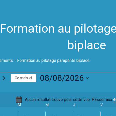
Formation au pilotag
biplace
ements
Formation au pilotage parapente biplace
ements
08/08/2026
Ce mois-ci
S
é
l
Aucun résultat trouvé pour cette vue. Passer aux
é
e
N
I
M
MARDI
M
MERCREDI
J
JEUDI
V
VENDRE
c
o
t
t
i