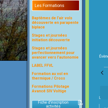
Les Formations
Baptêmes de l’air vols
découverte en parapente
biplace
Stages et journées
initiation découverte
Stages et journées
perfectionnement pour
Évèn
avancer vers l’autonomie
LABEL FFVL
Évèn
Formation au vol en
thermique / Cross
Formations Pilotage
Avancé SIV Voltige
C
L
LUND
a
Fiche d'inscription
activités
l