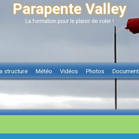
Parapente Valley
La formation pour le plaisir de voler !
a structure
Météo
Vidéos
Photos
Document