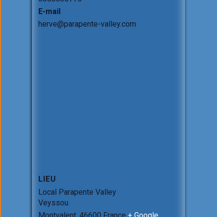
E-mail
herve@parapente-valley.com
LIEU
Local Parapente Valley
Veyssou
Montvalent
,
46600
France
+ Google