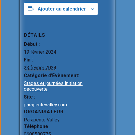
ce
ail
at
ke
ta
b
s
dI
g
Ajouter au calendrier
o
A
n
er
o
p
DÉTAILS
k
p
Début :
19 février 2024
Fin :
23 février 2024
Catégorie d’Évènement:
Stages et journées initiation
découverte
Site :
parapentevalley.com
ORGANISATEUR
Parapente Valley
Téléphone
0608580775