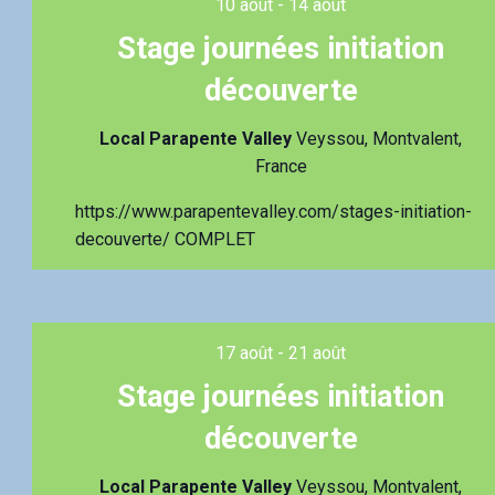
10 août
-
14 août
o
n
Stage journées initiation
n
e
découverte
z
u
Local Parapente Valley
Veyssou, Montvalent,
n
France
e
d
a
https://www.parapentevalley.com/stages-initiation-
t
decouverte/ COMPLET
e
.
17 août
-
21 août
Stage journées initiation
découverte
Local Parapente Valley
Veyssou, Montvalent,