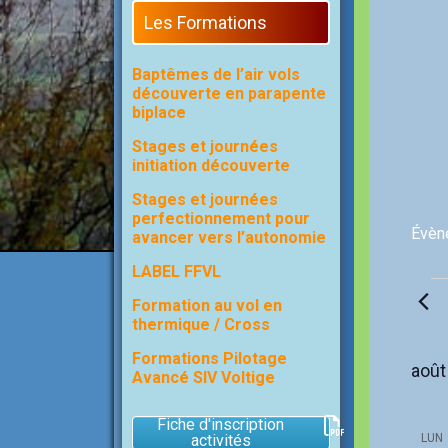
Les Formations
Baptêmes de l’air vols
découverte en parapente
biplace
Stages et journées
initiation découverte
Stages et journées
perfectionnement pour
Évèn
avancer vers l’autonomie
LABEL FFVL
Évèn
Formation au vol en
thermique / Cross
Formations Pilotage
août
Avancé SIV Voltige
Fiche d'inscription
activités
LUN