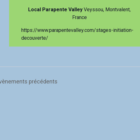
Local Parapente Valley
Veyssou, Montvalent,
France
https://www.parapentevalley.com/stages-initiation-
decouverte/
vènements
précédents