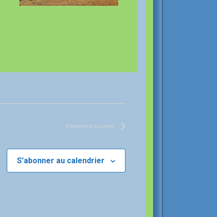
Évènements
suivants
S’abonner au calendrier