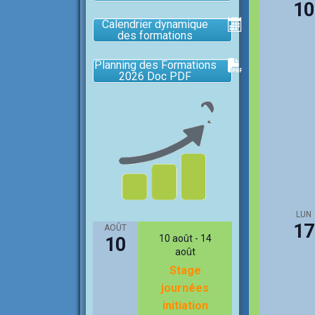
10
Calendrier dynamique
des formations
Planning des Formations
2026 Doc PDF
LUN
17
AOÛT
10 août
-
14
10
août
Stage
journées
initiation