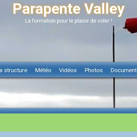
Parapente Valley
La formation pour le plaisir de voler !
a structure
Météo
Vidéos
Photos
Document