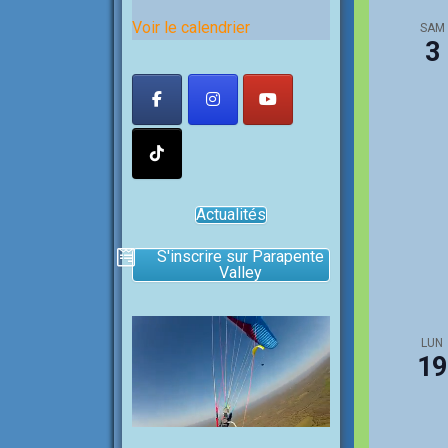
Voir le calendrier
SAM
3
Actualités
S'inscrire sur Parapente
Valley
LUN
19