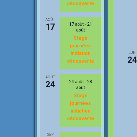
découverte
AOÛT
17 août
-
21
17
août
Stage
journées
LUN
initiation
24
découverte
AOÛT
24 août
-
28
24
août
Stage
journées
initiation
découverte
SEP