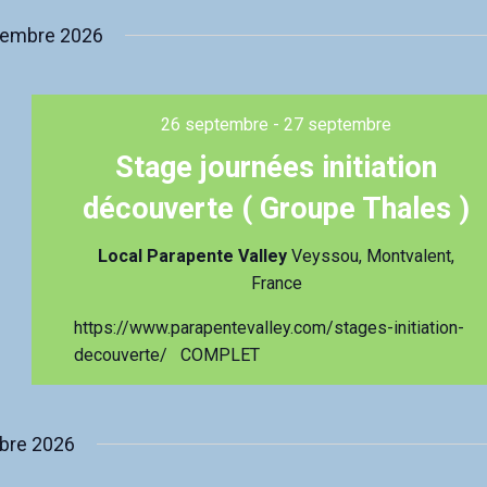
tembre 2026
26 septembre
-
27 septembre
Stage journées initiation
découverte ( Groupe Thales )
Local Parapente Valley
Veyssou, Montvalent,
France
https://www.parapentevalley.com/stages-initiation-
decouverte/ COMPLET
bre 2026