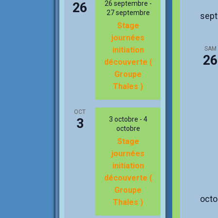
26 septembre
-
26
27 septembre
sep
Stage
journées
SAM
initiation
26
découverte (
Groupe
Thales )
OCT
3 octobre
-
4
3
octobre
Stage
journées
initiation
découverte (
Groupe
octo
Thales )