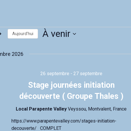
ments
À venir
Aujourd’hui
S
é
mbre 2026
l
e
c
t
26 septembre
-
27 septembre
i
o
Stage journées initiation
n
n
découverte ( Groupe Thales )
e
z
Local Parapente Valley
Veyssou, Montvalent, France
u
n
e
https://www.parapentevalley.com/stages-initiation-
d
decouverte/ COMPLET