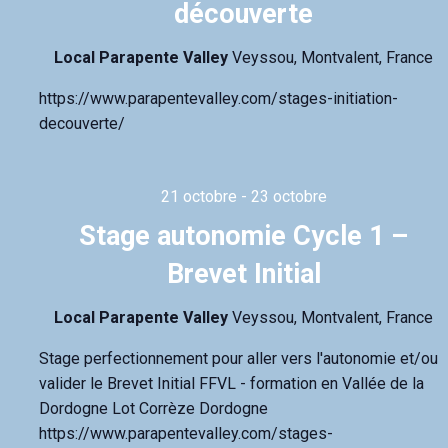
découverte
Local Parapente Valley
Veyssou, Montvalent, France
https://www.parapentevalley.com/stages-initiation-
decouverte/
21 octobre
-
23 octobre
Stage autonomie Cycle 1 –
Brevet Initial
Local Parapente Valley
Veyssou, Montvalent, France
Stage perfectionnement pour aller vers l'autonomie et/ou
valider le Brevet Initial FFVL - formation en Vallée de la
Dordogne Lot Corrèze Dordogne
https://www.parapentevalley.com/stages-