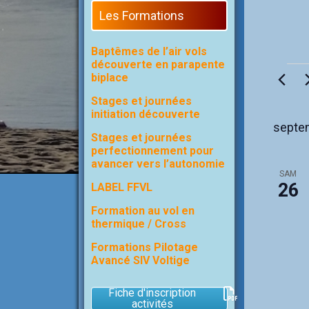
Les Formations
Baptêmes de l’air vols
découverte en parapente
Évène
biplace
Stages et journées
initiation découverte
septe
Stages et journées
perfectionnement pour
avancer vers l’autonomie
SAM
26
LABEL FFVL
Formation au vol en
thermique / Cross
Formations Pilotage
Avancé SIV Voltige
Fiche d'inscription
activités