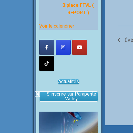
Biplace FFVL (
REPORT )
Voir le calendrier
Év
Actualités
S'inscrire sur Parapente
Valley