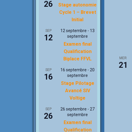
26
Stage autonomie
Cycle 1 – Brevet
Initial
12 septembre
-
13
SEP
12
septembre
Examen final
Qualification
MER
Biplace FFVL
21
16 septembre
-
20
SEP
16
septembre
Stage Pilotage
Avancé SIV
Voltige
26 septembre
-
27
SEP
26
septembre
Examen final
Qualification