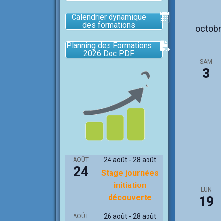
Calendrier dynamique
des formations
octob
Planning des Formations
2026 Doc PDF
SAM
3
24 août
-
28 août
AOÛT
24
Stage journées
initiation
LUN
découverte
19
26 août
-
28 août
AOÛT