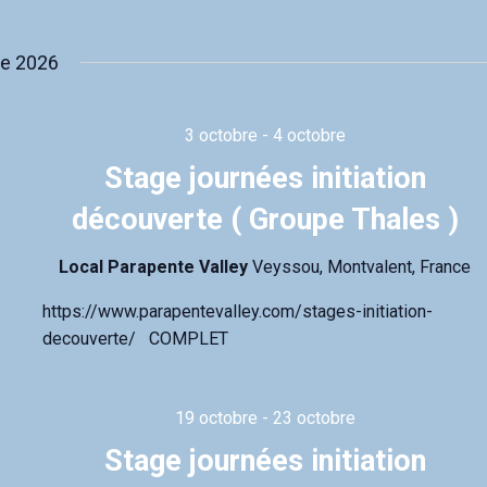
a
t
e
re 2026
.
3 octobre
-
4 octobre
Stage journées initiation
découverte ( Groupe Thales )
Local Parapente Valley
Veyssou, Montvalent, France
https://www.parapentevalley.com/stages-initiation-
decouverte/ COMPLET
19 octobre
-
23 octobre
Stage journées initiation