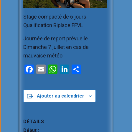
Stage compacté de 6 jours
Qualification Biplace FFVL
Journée de report prévue le
Dimanche 7 juillet en cas de
mauvaise météo.
F
E
W
Li
P
a
m
h
n
ar
ce
ail
at
ke
ta
b
s
dI
g
Ajouter au calendrier
o
A
n
er
o
p
DÉTAILS
k
p
Début :