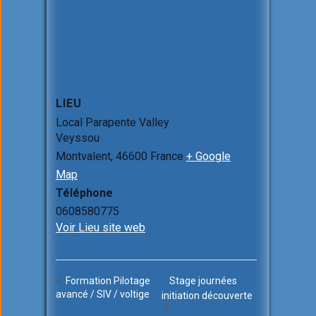
LIEU
Local Parapente Valley
Veyssou
Montvalent
,
46600
France
+ Google
Map
Téléphone
0608580775
Voir Lieu site web
Formation Pilotage
Stage journées
avancé / SIV / voltige
initiation découverte