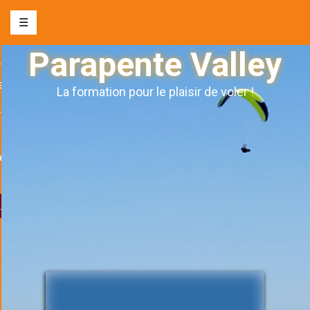
☰
Parapente Valley
nte biplace
e
La formation pour le plaisir de voler !
s l’autonomie
ge
& évènements