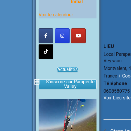
Initial
Voir le calendrier
LIEU
Local Parape
Veyssou
Montvalent
,
4
Actualités
France
+ Goo
S'inscrire sur Parapente
Téléphone
Valley
0608580775
Voir Lieu sit