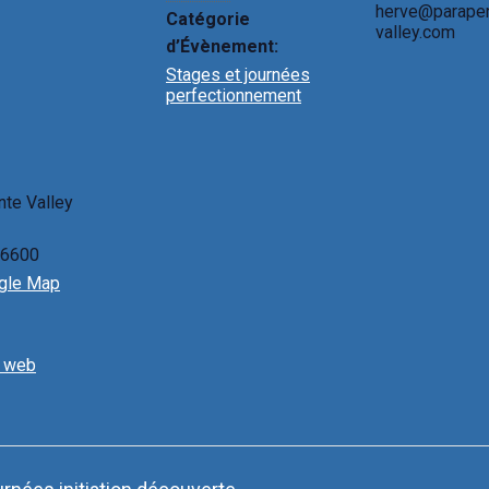
herve@parape
Catégorie
valley.com
d’Évènement:
Stages et journées
perfectionnement
nte Valley
6600
gle Map
e web