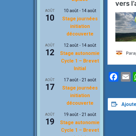
10 août
-
14 août
AOÛT
10
Stage journées
initiation
découverte
12 août
-
14 août
AOÛT
12
Stage autonomie
Cycle 1 – Brevet
Initial
F
17 août
-
21 août
AOÛT
a
17
Stage journées
ce
a
initiation
b
découverte
Ajoute
o
19 août
-
21 août
AOÛT
19
o
Stage autonomie
Cycle 1 – Brevet
k