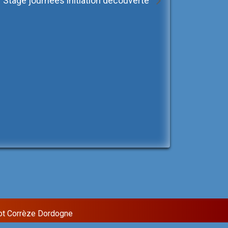
Stage journées initiation découverte
ot Corrèze Dordogne
Sixteen Theme by
InkHive