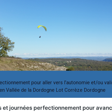
ectionnement pour aller vers l’autonomie et/ou vali
en Vallée de la Dordogne Lot Corrèze Dordogne