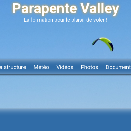
Parapente Valley
La formation pour le plaisir de voler !
a structure
Météo
Vidéos
Photos
Document