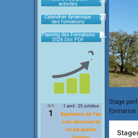
activités
Calendrier dynamique
des formations
Planning des Formations
2026 Doc PDF
Stage perf
1 avril
-
25 octobre
AVR
formation 
1
Baptêmes de l’air
vols découverte
en parapente
biplace