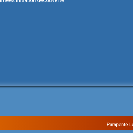
rnées initiation découverte
Parapente L