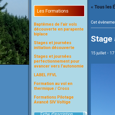
« Tous les
Les Formations
Cet évènemen
Baptêmes de l’air vols
découverte en parapente
biplace
Stage 
Stages et journées
initiation découverte
15 juillet
-
17 
Stages et journées
perfectionnement pour
avancer vers l’autonomie
LABEL FFVL
Formation au vol en
thermique / Cross
Formations Pilotage
Avancé SIV Voltige
Fiche d'inscription